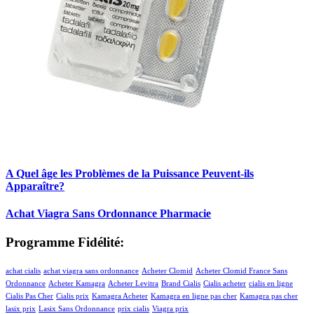
A Quel âge les Problèmes de la Puissance Peuvent-ils
Apparaître?
Achat Viagra Sans Ordonnance Pharmacie
Programme Fidélité:
achat cialis
achat viagra sans ordonnance
Acheter Clomid
Acheter Clomid France Sans
Ordonnance
Acheter Kamagra
Acheter Levitra
Brand Cialis
Cialis acheter
cialis en ligne
Cialis Pas Cher
Cialis prix
Kamagra Acheter
Kamagra en ligne pas cher
Kamagra pas cher
lasix prix
Lasix Sans Ordonnance
prix cialis
Viagra prix