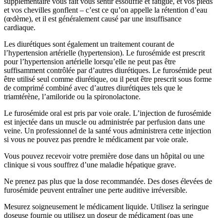
supplémentaire vous fait vous sentir essoufflé et fatigué, et vos pieds
et vos chevilles gonflent – c’est ce qu’on appelle la rétention d’eau
(œdème), et il est généralement causé par une insuffisance
cardiaque.
Les diurétiques sont également un traitement courant de
l’hypertension artérielle (hypertension). Le furosémide est prescrit
pour l’hypertension artérielle lorsqu’elle ne peut pas être
suffisamment contrôlée par d’autres diurétiques. Le furosémide peut
être utilisé seul comme diurétique, ou il peut être prescrit sous forme
de comprimé combiné avec d’autres diurétiques tels que le
triamtérène, l’amiloride ou la spironolactone.
Le furosémide oral est pris par voie orale. L’injection de furosémide
est injectée dans un muscle ou administrée par perfusion dans une
veine. Un professionnel de la santé vous administrera cette injection
si vous ne pouvez pas prendre le médicament par voie orale.
Vous pouvez recevoir votre première dose dans un hôpital ou une
clinique si vous souffrez d’une maladie hépatique grave.
Ne prenez pas plus que la dose recommandée. Des doses élevées de
furosémide peuvent entraîner une perte auditive irréversible.
Mesurez soigneusement le médicament liquide. Utilisez la seringue
doseuse fournie ou utilisez un doseur de médicament (pas une