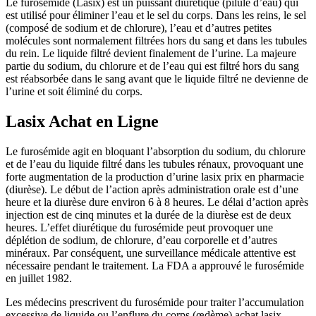
Le furosémide (Lasix) est un puissant diurétique (pilule d’eau) qui
est utilisé pour éliminer l’eau et le sel du corps. Dans les reins, le sel
(composé de sodium et de chlorure), l’eau et d’autres petites
molécules sont normalement filtrées hors du sang et dans les tubules
du rein. Le liquide filtré devient finalement de l’urine. La majeure
partie du sodium, du chlorure et de l’eau qui est filtré hors du sang
est réabsorbée dans le sang avant que le liquide filtré ne devienne de
l’urine et soit éliminé du corps.
Lasix Achat en Ligne
Le furosémide agit en bloquant l’absorption du sodium, du chlorure
et de l’eau du liquide filtré dans les tubules rénaux, provoquant une
forte augmentation de la production d’urine lasix prix en pharmacie
(diurèse). Le début de l’action après administration orale est d’une
heure et la diurèse dure environ 6 à 8 heures. Le délai d’action après
injection est de cinq minutes et la durée de la diurèse est de deux
heures. L’effet diurétique du furosémide peut provoquer une
déplétion de sodium, de chlorure, d’eau corporelle et d’autres
minéraux. Par conséquent, une surveillance médicale attentive est
nécessaire pendant le traitement. La FDA a approuvé le furosémide
en juillet 1982.
Les médecins prescrivent du furosémide pour traiter l’accumulation
excessive de liquide ou l’enflure du corps (œdème) achat lasix