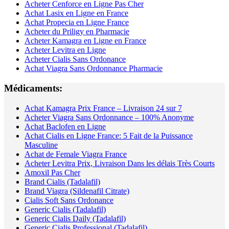
Acheter Cenforce en Ligne Pas Cher
Achat Lasix en Ligne en France
Achat Propecia en Ligne France
Acheter du Priligy en Pharmacie
Acheter Kamagra en Ligne en France
Acheter Levitra en Ligne
Acheter Cialis Sans Ordonance
Achat Viagra Sans Ordonnance Pharmacie
Médicaments:
Achat Kamagra Prix France – Livraison 24 sur 7
Acheter Viagra Sans Ordonnance – 100% Anonyme
Achat Baclofen en Ligne
Achat Cialis en Ligne France: 5 Fait de la Puissance
Masculine
Achat de Female Viagra France
Acheter Levitra Prix, Livraison Dans les délais Très Courts
Amoxil Pas Cher
Brand Cialis (Tadalafil)
Brand Viagra (Sildenafil Citrate)
Cialis Soft Sans Ordonance
Generic Cialis (Tadalafil)
Generic Cialis Daily (Tadalafil)
Generic Cialis Professional (Tadalafil)