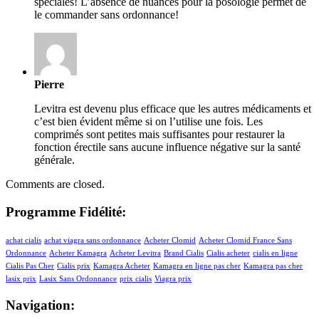
spéciales! L’absence de nuances pour la posologie permet de
le commander sans ordonnance!
Pierre
Levitra est devenu plus efficace que les autres médicaments et
c’est bien évident même si on l’utilise une fois. Les
comprimés sont petites mais suffisantes pour restaurer la
fonction érectile sans aucune influence négative sur la santé
générale.
Comments are closed.
Programme Fidélité:
achat cialis
achat viagra sans ordonnance
Acheter Clomid
Acheter Clomid France Sans
Ordonnance
Acheter Kamagra
Acheter Levitra
Brand Cialis
Cialis acheter
cialis en ligne
Cialis Pas Cher
Cialis prix
Kamagra Acheter
Kamagra en ligne pas cher
Kamagra pas cher
lasix prix
Lasix Sans Ordonnance
prix cialis
Viagra prix
Navigation: