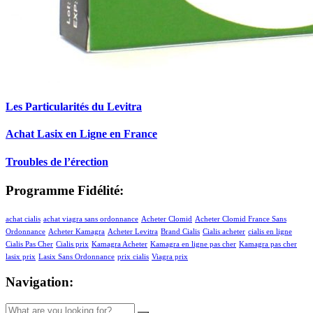
Les Particularités du Levitra
Achat Lasix en Ligne en France
Troubles de l’érection
Programme Fidélité:
achat cialis
achat viagra sans ordonnance
Acheter Clomid
Acheter Clomid France Sans
Ordonnance
Acheter Kamagra
Acheter Levitra
Brand Cialis
Cialis acheter
cialis en ligne
Cialis Pas Cher
Cialis prix
Kamagra Acheter
Kamagra en ligne pas cher
Kamagra pas cher
lasix prix
Lasix Sans Ordonnance
prix cialis
Viagra prix
Navigation: