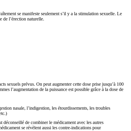
îtement se manifeste seulement s’il y a la stimulation sexuelle. Le
e de l’érection naturelle.
cts sexuels prévus. On peut augmenter cette dose prise jusqu’à 100
hommes l’augmentation de la puissance est possible grâce à la dose de
stion nasale, l’indigestion, les étourdissements, les troubles
tc.)
st déconseillé de combiner le médicament avec les autres
e médicament se révèlent aussi les contre-indications pour