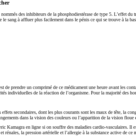
cher
nommés des inhibiteurs de la phosphodiestérase de type 5. L’effet du tra
de le sang à affluer plus facilement dans le pénis ce qui se trouve à la bas
est de prendre un comprimé de ce médicament une heure avant les conta
rités individuelles de la réaction de l’organisme. Pour la majorité des 
fets secondaires, dont les plus courants sont les maux de tête, la conge
ngements dans la vision des couleurs ou l’apparition de la vision floue e
ic Kamagra en ligne si on souffre des maladies cardio-vasculaires. Il e
t rénales, la pression artérielle et l’allergie à la substance active de c