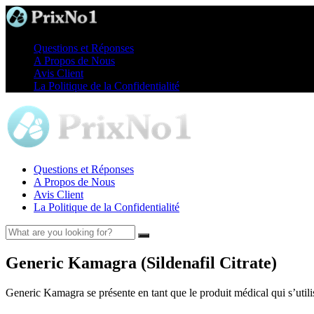
Questions et Réponses
A Propos de Nous
Avis Client
La Politique de la Confidentialité
Questions et Réponses
A Propos de Nous
Avis Client
La Politique de la Confidentialité
Generic Kamagra (Sildenafil Citrate)
Generic Kamagra se présente en tant que le produit médical qui s’util